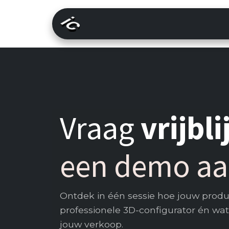
Overslaan naar inhoud
Startpagina
Voorbeelden
Vraag
vrijbl
een demo a
Ontdek in één sessie hoe jouw product
professionele 3D-configurator én wat
jouw verkoop.