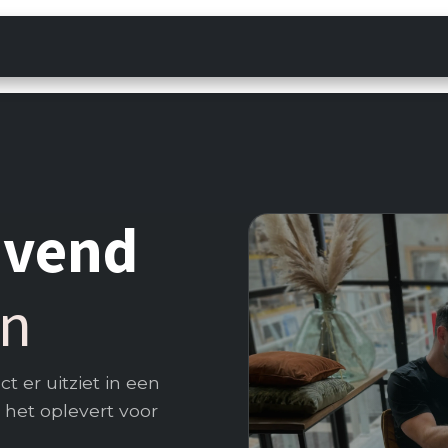
Werkwijze
Contact
ijvend
an
 er uitziet in een
 het oplevert voor